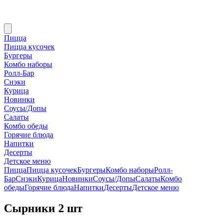
Пицца
Пицца кусочек
Бургеры
Комбо наборы
Ролл-Бар
Снэки
Курица
Новинки
Соусы/Допы
Салаты
Комбо обеды
Горячие блюда
Напитки
Десерты
Детское меню
Пицца
Пицца кусочек
Бургеры
Комбо наборы
Ролл-
Бар
Снэки
Курица
Новинки
Соусы/Допы
Салаты
Комбо
обеды
Горячие блюда
Напитки
Десерты
Детское меню
Сырники 2 шт