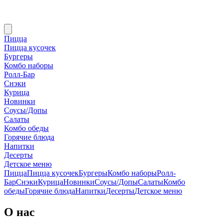
Пицца
Пицца кусочек
Бургеры
Комбо наборы
Ролл-Бар
Снэки
Курица
Новинки
Соусы/Допы
Салаты
Комбо обеды
Горячие блюда
Напитки
Десерты
Детское меню
Пицца
Пицца кусочек
Бургеры
Комбо наборы
Ролл-
Бар
Снэки
Курица
Новинки
Соусы/Допы
Салаты
Комбо
обеды
Горячие блюда
Напитки
Десерты
Детское меню
О нас