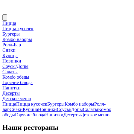
Пицца
Пицца кусочек
Бургеры
Комбо наборы
Ролл-Бар
Снэки
Курица
Новинки
Соусы/Допы
Салаты
Комбо обеды
Горячие блюда
Напитки
Десерты
Детское меню
Пицца
Пицца кусочек
Бургеры
Комбо наборы
Ролл-
Бар
Снэки
Курица
Новинки
Соусы/Допы
Салаты
Комбо
обеды
Горячие блюда
Напитки
Десерты
Детское меню
Наши рестораны