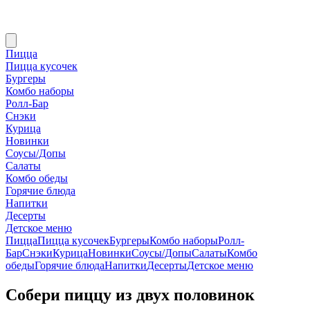
Пицца
Пицца кусочек
Бургеры
Комбо наборы
Ролл-Бар
Снэки
Курица
Новинки
Соусы/Допы
Салаты
Комбо обеды
Горячие блюда
Напитки
Десерты
Детское меню
Пицца
Пицца кусочек
Бургеры
Комбо наборы
Ролл-
Бар
Снэки
Курица
Новинки
Соусы/Допы
Салаты
Комбо
обеды
Горячие блюда
Напитки
Десерты
Детское меню
Собери пиццу из двух половинок