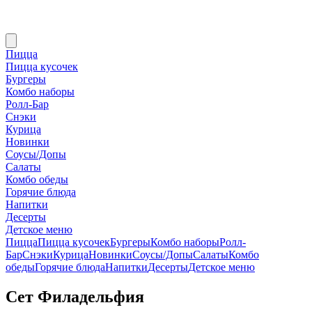
Пицца
Пицца кусочек
Бургеры
Комбо наборы
Ролл-Бар
Снэки
Курица
Новинки
Соусы/Допы
Салаты
Комбо обеды
Горячие блюда
Напитки
Десерты
Детское меню
Пицца
Пицца кусочек
Бургеры
Комбо наборы
Ролл-
Бар
Снэки
Курица
Новинки
Соусы/Допы
Салаты
Комбо
обеды
Горячие блюда
Напитки
Десерты
Детское меню
Сет Филадельфия