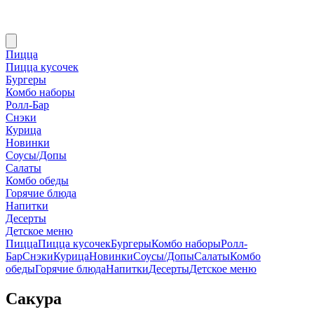
Пицца
Пицца кусочек
Бургеры
Комбо наборы
Ролл-Бар
Снэки
Курица
Новинки
Соусы/Допы
Салаты
Комбо обеды
Горячие блюда
Напитки
Десерты
Детское меню
Пицца
Пицца кусочек
Бургеры
Комбо наборы
Ролл-
Бар
Снэки
Курица
Новинки
Соусы/Допы
Салаты
Комбо
обеды
Горячие блюда
Напитки
Десерты
Детское меню
Сакура