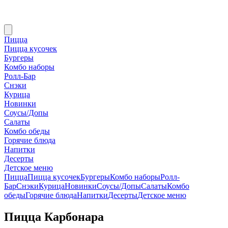
Пицца
Пицца кусочек
Бургеры
Комбо наборы
Ролл-Бар
Снэки
Курица
Новинки
Соусы/Допы
Салаты
Комбо обеды
Горячие блюда
Напитки
Десерты
Детское меню
Пицца
Пицца кусочек
Бургеры
Комбо наборы
Ролл-
Бар
Снэки
Курица
Новинки
Соусы/Допы
Салаты
Комбо
обеды
Горячие блюда
Напитки
Десерты
Детское меню
Пицца Карбонара