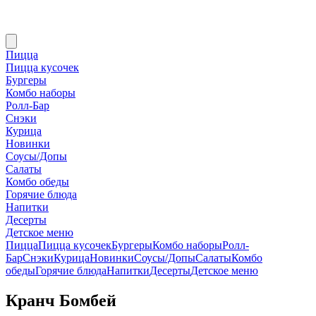
Пицца
Пицца кусочек
Бургеры
Комбо наборы
Ролл-Бар
Снэки
Курица
Новинки
Соусы/Допы
Салаты
Комбо обеды
Горячие блюда
Напитки
Десерты
Детское меню
Пицца
Пицца кусочек
Бургеры
Комбо наборы
Ролл-
Бар
Снэки
Курица
Новинки
Соусы/Допы
Салаты
Комбо
обеды
Горячие блюда
Напитки
Десерты
Детское меню
Кранч Бомбей