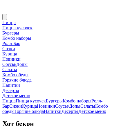
Пицца
Пицца кусочек
Бургеры
Комбо наборы
Ролл-Бар
Снэки
Курица
Новинки
Соусы/Допы
Салаты
Комбо обеды
Горячие блюда
Напитки
Десерты
Детское меню
Пицца
Пицца кусочек
Бургеры
Комбо наборы
Ролл-
Бар
Снэки
Курица
Новинки
Соусы/Допы
Салаты
Комбо
обеды
Горячие блюда
Напитки
Десерты
Детское меню
Хот бекон