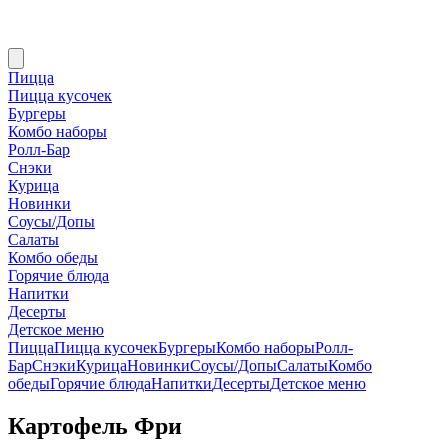
Пицца
Пицца кусочек
Бургеры
Комбо наборы
Ролл-Бар
Снэки
Курица
Новинки
Соусы/Допы
Салаты
Комбо обеды
Горячие блюда
Напитки
Десерты
Детское меню
Пицца
Пицца кусочек
Бургеры
Комбо наборы
Ролл-
Бар
Снэки
Курица
Новинки
Соусы/Допы
Салаты
Комбо
обеды
Горячие блюда
Напитки
Десерты
Детское меню
Картофель Фри