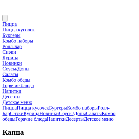
Пицца
Пицца кусочек
Бургеры
Комбо наборы
Ролл-Бар
Снэки
Курица
Новинки
Соусы/Допы
Салаты
Комбо обеды
Горячие блюда
Напитки
Десерты
Детское меню
Пицца
Пицца кусочек
Бургеры
Комбо наборы
Ролл-
Бар
Снэки
Курица
Новинки
Соусы/Допы
Салаты
Комбо
обеды
Горячие блюда
Напитки
Десерты
Детское меню
Каппа