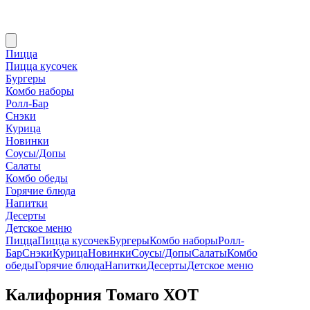
Пицца
Пицца кусочек
Бургеры
Комбо наборы
Ролл-Бар
Снэки
Курица
Новинки
Соусы/Допы
Салаты
Комбо обеды
Горячие блюда
Напитки
Десерты
Детское меню
Пицца
Пицца кусочек
Бургеры
Комбо наборы
Ролл-
Бар
Снэки
Курица
Новинки
Соусы/Допы
Салаты
Комбо
обеды
Горячие блюда
Напитки
Десерты
Детское меню
Калифорния Томаго ХОТ