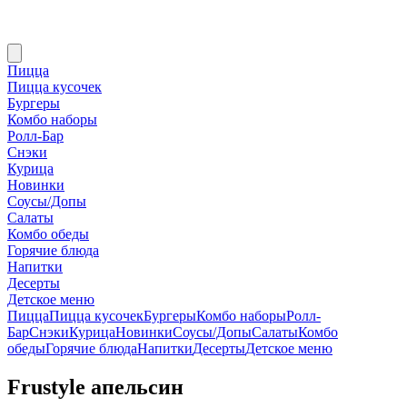
Пицца
Пицца кусочек
Бургеры
Комбо наборы
Ролл-Бар
Снэки
Курица
Новинки
Соусы/Допы
Салаты
Комбо обеды
Горячие блюда
Напитки
Десерты
Детское меню
Пицца
Пицца кусочек
Бургеры
Комбо наборы
Ролл-
Бар
Снэки
Курица
Новинки
Соусы/Допы
Салаты
Комбо
обеды
Горячие блюда
Напитки
Десерты
Детское меню
Frustyle апельсин