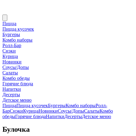
Пицца
Пицца кусочек
Бургеры
Комбо наборы
Ролл-Бар
Снэки
Курица
Новинки
Соусы/Допы
Салаты
Комбо обеды
Горячие блюда
Напитки
Десерты
Детское меню
Пицца
Пицца кусочек
Бургеры
Комбо наборы
Ролл-
Бар
Снэки
Курица
Новинки
Соусы/Допы
Салаты
Комбо
обеды
Горячие блюда
Напитки
Десерты
Детское меню
Булочка