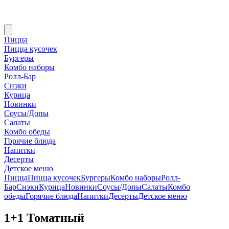
Пицца
Пицца кусочек
Бургеры
Комбо наборы
Ролл-Бар
Снэки
Курица
Новинки
Соусы/Допы
Салаты
Комбо обеды
Горячие блюда
Напитки
Десерты
Детское меню
Пицца
Пицца кусочек
Бургеры
Комбо наборы
Ролл-
Бар
Снэки
Курица
Новинки
Соусы/Допы
Салаты
Комбо
обеды
Горячие блюда
Напитки
Десерты
Детское меню
1+1 Томатный