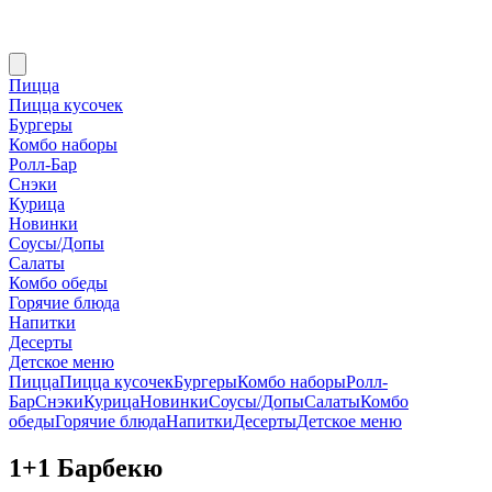
Пицца
Пицца кусочек
Бургеры
Комбо наборы
Ролл-Бар
Снэки
Курица
Новинки
Соусы/Допы
Салаты
Комбо обеды
Горячие блюда
Напитки
Десерты
Детское меню
Пицца
Пицца кусочек
Бургеры
Комбо наборы
Ролл-
Бар
Снэки
Курица
Новинки
Соусы/Допы
Салаты
Комбо
обеды
Горячие блюда
Напитки
Десерты
Детское меню
1+1 Барбекю